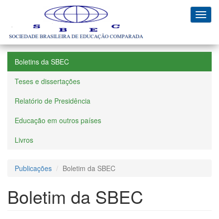
Pular
para
Toggl
o
navig
conteúdo
principal
Boletins da SBEC
Teses e dissertações
Relatório de Presidência
Educação em outros países
Livros
Publicações
Boletim da SBEC
Boletim da SBEC