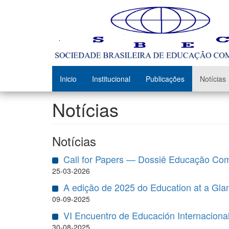
Pular
para
o
conteúdo
principal
Inicio
Institucional
Publicações
Notícias
Notícias
Notícias
Call for Papers — Dossiê Educação Com
25-03-2026
A edição de 2025 do Education at a Gl
09-09-2025
VI Encuentro de Educación Internacion
30-08-2025