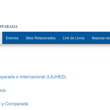
Eventos
Sites Relacionados
Link de Livros
Associar-se
parada e Internacional (LAJHED)
ance
al y Comparada