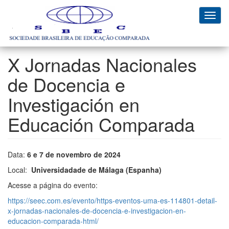
Pular
para
Toggl
o
navig
conteúdo
principal
X Jornadas Nacionales
de Docencia e
Investigación en
Educación Comparada
Data:
6 e 7 de novembro de 2024
Local:
Universidadade de Málaga (Espanha)
Acesse a página do evento:
https://seec.com.es/evento/https-eventos-uma-es-114801-detail-
x-jornadas-nacionales-de-docencia-e-investigacion-en-
educacion-comparada-html/